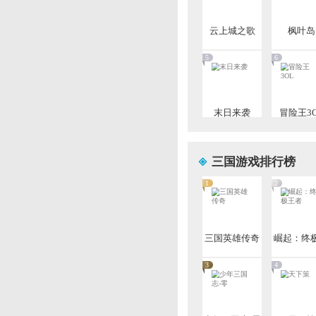
1
逍
3
魔