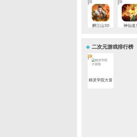
3
云
5
1