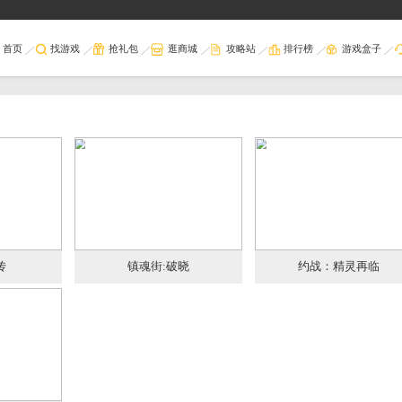
首页
找游戏
抢礼包
年度热门游戏
少年仙界传
镇魂街