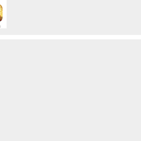
4
上城之歌
枫叶岛
【新】
6
末日来袭
冒险王3OL
三国游戏排行榜
2