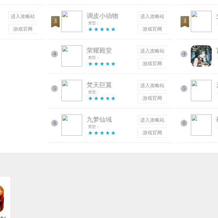
安卓游戏
少年仙界传
进入攻略站
类型：
游戏官网
镇魂街:破晓
进入攻略站
类型：
游戏官网
青云诀2
进入攻略站